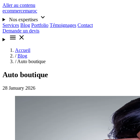
Aller au contenu
ecommercemaroc
expand_more
Nos expertises
Services
Blog
Portfolio
Témoignages
Contact
Demande un devis
menu
close
Accueil
/
Blog
/
Auto boutique
Auto boutique
28 January 2026