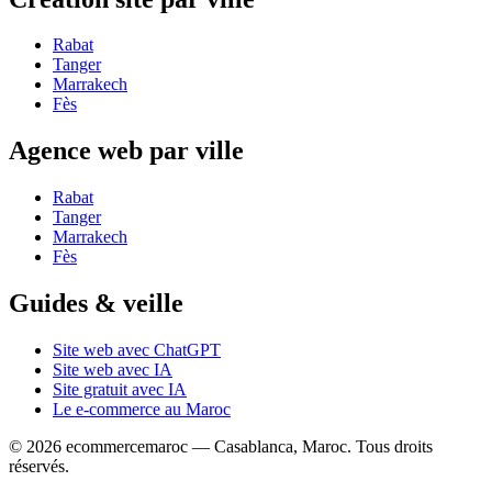
Rabat
Tanger
Marrakech
Fès
Agence web par ville
Rabat
Tanger
Marrakech
Fès
Guides & veille
Site web avec ChatGPT
Site web avec IA
Site gratuit avec IA
Le e-commerce au Maroc
© 2026
ecommercemaroc
— Casablanca, Maroc. Tous droits
réservés.