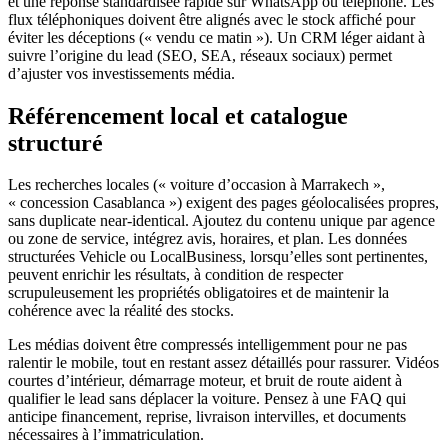
et une réponse standardisée rapide sur WhatsApp ou téléphone. Les
flux téléphoniques doivent être alignés avec le stock affiché pour
éviter les déceptions (« vendu ce matin »). Un CRM léger aidant à
suivre l’origine du lead (SEO, SEA, réseaux sociaux) permet
d’ajuster vos investissements média.
Référencement local et catalogue
structuré
Les recherches locales (« voiture d’occasion à Marrakech »,
« concession Casablanca ») exigent des pages géolocalisées propres,
sans duplicate near-identical. Ajoutez du contenu unique par agence
ou zone de service, intégrez avis, horaires, et plan. Les données
structurées Vehicle ou LocalBusiness, lorsqu’elles sont pertinentes,
peuvent enrichir les résultats, à condition de respecter
scrupuleusement les propriétés obligatoires et de maintenir la
cohérence avec la réalité des stocks.
Les médias doivent être compressés intelligemment pour ne pas
ralentir le mobile, tout en restant assez détaillés pour rassurer. Vidéos
courtes d’intérieur, démarrage moteur, et bruit de route aident à
qualifier le lead sans déplacer la voiture. Pensez à une FAQ qui
anticipe financement, reprise, livraison intervilles, et documents
nécessaires à l’immatriculation.