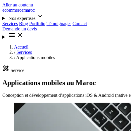
Aller au contenu
ecommercemaroc
expand_more
Nos expertises
Services
Blog
Portfolio
Témoignages
Contact
Demande un devis
menu
close
Accueil
/
Services
/
Applications mobiles
design_services
Service
Applications mobiles au Maroc
Conception et développement d’applications iOS & Android (native et