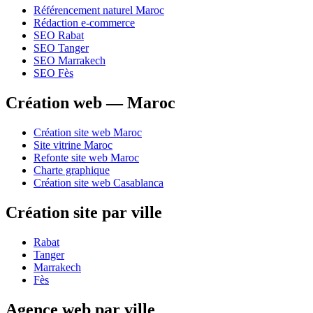
Référencement naturel Maroc
Rédaction e-commerce
SEO Rabat
SEO Tanger
SEO Marrakech
SEO Fès
Création web — Maroc
Création site web Maroc
Site vitrine Maroc
Refonte site web Maroc
Charte graphique
Création site web Casablanca
Création site par ville
Rabat
Tanger
Marrakech
Fès
Agence web par ville