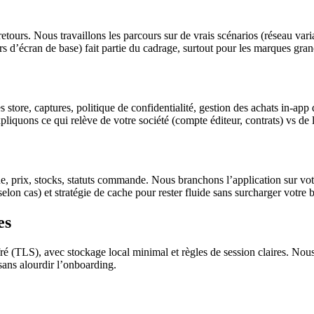
tours. Nous travaillons les parcours sur de vrais scénarios (réseau variabl
eurs d’écran de base) fait partie du cadrage, surtout pour les marques gran
tore, captures, politique de confidentialité, gestion des achats in-app q
pliquons ce qui relève de votre société (compte éditeur, contrats) vs de 
e, prix, stocks, statuts commande. Nous branchons l’application sur vo
lon cas) et stratégie de cache pour rester fluide sans surcharger votre 
es
ffré (TLS), avec stockage local minimal et règles de session claires. No
sans alourdir l’onboarding.