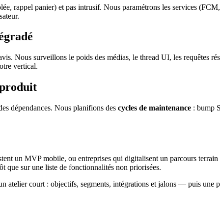
ciblée, rappel panier) et pas intrusif. Nous paramétrons les services (FCM
sateur.
dégradé
avis. Nous surveillons le poids des médias, le thread UI, les requêtes ré
tre vertical.
produit
 des dépendances. Nous planifions des
cycles de maintenance
: bump SD
.
nt un MVP mobile, ou entreprises qui digitalisent un parcours terrain 
t que sur une liste de fonctionnalités non priorisées.
telier court : objectifs, segments, intégrations et jalons — puis une pr