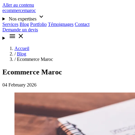
Aller au contenu
ecommercemaroc
expand_more
Nos expertises
Services
Blog
Portfolio
Témoignages
Contact
Demande un devis
menu
close
Accueil
/
Blog
/
Ecommerce Maroc
Ecommerce Maroc
04 February 2026